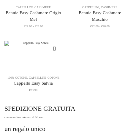
CAPPELLINI
,
CASHMERE
CAPPELLINI
,
CASHMERE
Beanie Easy Cashmere Grigio
Beanie Easy Cashmere
Mel
Muschio
Fascia
Fascia
€
22.00
-
€
26.00
€
22.00
-
€
26.00
di
di
prezzo:
prezzo:
da
da
€22.00
€22.00
a
a
€26.00
€26.00
100% COTONE
,
CAPPELLINI
,
COTONE
Cappello Easy Salvia
€
23.90
SPEDIZIONE GRATUITA
con un ordine minimo di 50 euro
un regalo unico