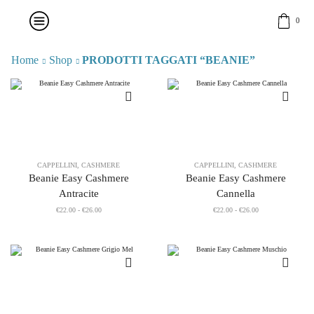
0
Home
Shop
PRODOTTI TAGGATI “BEANIE”
CAPPELLINI
,
CASHMERE
CAPPELLINI
,
CASHMERE
Beanie Easy Cashmere
Beanie Easy Cashmere
Antracite
Cannella
Fascia
Fascia
€
22.00
-
€
26.00
€
22.00
-
€
26.00
di
di
prezzo:
prezzo:
da
da
€22.00
€22.00
a
a
€26.00
€26.00