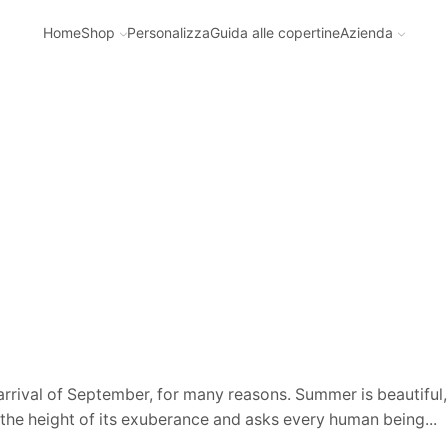
Home
Shop
Personalizza
Guida alle copertine
Azienda
arrival of September, for many reasons. Summer is beautiful, 
t the height of its exuberance and asks every human being...