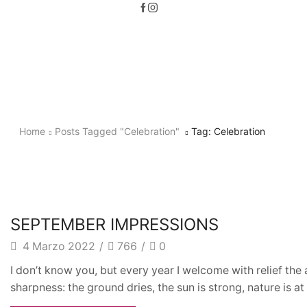
Home
Posts Tagged "celebration"
Tag: Celebration
news
SEPTEMBER IMPRESSIONS
4 Marzo 2022
/
766
/
0
I don’t know you, but every year I welcome with relief the 
sharpness: the ground dries, the sun is strong, nature is a