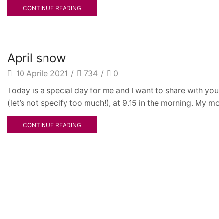
CONTINUE READING
news
April snow
10 Aprile 2021
/
734
/
0
Today is a special day for me and I want to share with yo
(let’s not specify too much!), at 9.15 in the morning. My mot
CONTINUE READING