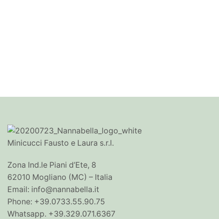
Minicucci Fausto e Laura s.r.l.
Zona Ind.le Piani d’Ete, 8
62010 Mogliano (MC) – Italia
Email: info@nannabella.it
Phone: +39.0733.55.90.75
Whatsapp. +39.329.071.6367