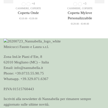
+4
+3
CASHMERE
,
COPERTE
CASHMERE
,
COPERTE
Coperta Onde
Coperta Mylove
Personalizzabile
Fascia
€
119.00
-
€
139.00
di
Fascia
€
129.00
-
€
149.00
prezzo:
di
da
prezzo:
€119.00
da
a
€129.00
€139.00
a
€149.00
Minicucci Fausto e Laura s.r.l.
Zona Ind.le Piani d’Ete, 8
62010 Mogliano (MC) – Italia
Email: info@nannabella.it
Phone: +39.0733.55.90.75
Whatsapp. +39.329.071.6367
P.IVA 01515760443
Iscriviti alla newsletter di Nannabella per rimanere sempre
aggiornato sulle ultime novità.