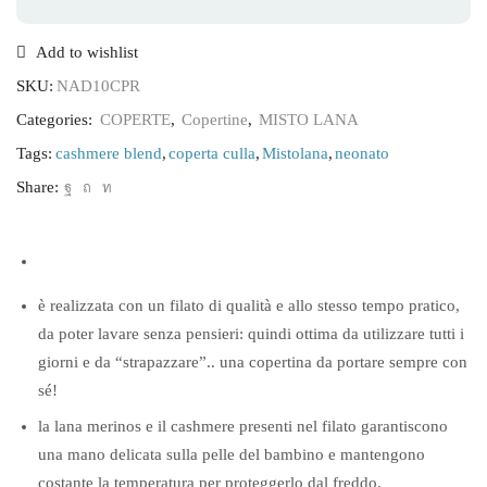
on
the
moon
Add to wishlist
Personalizzabile
quantità
SKU:
NAD10CPR
Categories:
COPERTE
,
Copertine
,
MISTO LANA
Tags:
cashmere blend
,
coperta culla
,
Mistolana
,
neonato
Share:
è realizzata con un filato di qualità e allo stesso tempo pratico,
da poter lavare senza pensieri: quindi ottima da utilizzare tutti i
giorni e da “strapazzare”.. una copertina da portare sempre con
sé!
la lana merinos e il cashmere presenti nel filato garantiscono
una mano delicata sulla pelle del bambino e mantengono
costante la temperatura per proteggerlo dal freddo.