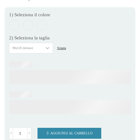
1) Seleziona il colore
2) Seleziona la taglia
Svuota
AGGIUNGI AL CARRELLO
Coperta
Bear