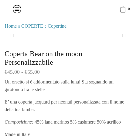
0
Home
COPERTE
Copertine
Coperta Bear on the moon
Personalizzabile
Fascia
€
45.00
-
€
55.00
di
Un orsetto si è addormentato sulla luna! Sta sognando un
prezzo:
girotondo tra le stelle
da
€45.00
E’ una coperta jacquard per neonati personalizzata con il nome
a
€55.00
della tua bimba.
Composizione:
45% lana merinos 5% cashmere 50% acrilico
Made in Italy