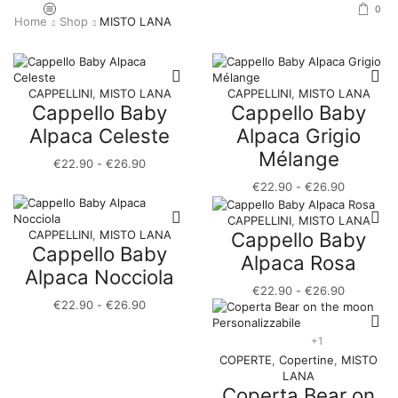
0
Home
Shop
MISTO LANA
CAPPELLINI
,
MISTO LANA
CAPPELLINI
,
MISTO LANA
Cappello Baby
Cappello Baby
Alpaca Celeste
Alpaca Grigio
Mélange
Fascia
€
22.90
-
€
26.90
di
Fascia
€
22.90
-
€
26.90
prezzo:
di
da
prezzo:
CAPPELLINI
,
MISTO LANA
€22.90
da
Cappello Baby
CAPPELLINI
,
MISTO LANA
a
Cappello Baby
€22.90
Alpaca Rosa
€26.90
a
Alpaca Nocciola
€26.90
Fascia
€
22.90
-
€
26.90
Fascia
€
22.90
-
€
26.90
di
di
prezzo:
prezzo:
da
+1
da
€22.90
COPERTE
,
Copertine
,
MISTO
€22.90
a
LANA
a
€26.90
Coperta Bear on