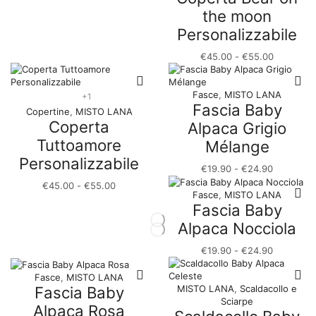
€26.90
the moon
Personalizzabile
Fascia
€
45.00
-
€
55.00
di
prezzo:
da
Fasce
,
MISTO LANA
+1
Fascia Baby
€45.00
Copertine
,
MISTO LANA
a
Coperta
Alpaca Grigio
€55.00
Tuttoamore
Mélange
Personalizzabile
Fascia
€
19.90
-
€
24.90
di
Fascia
€
45.00
-
€
55.00
prezzo:
Fasce
,
MISTO LANA
di
da
Fascia Baby
prezzo:
€19.90
da
Alpaca Nocciola
a
€45.00
€24.90
a
Fascia
€
19.90
-
€
24.90
€55.00
di
prezzo:
Fasce
,
MISTO LANA
da
Fascia Baby
MISTO LANA
,
Scaldacollo e
€19.90
Sciarpe
Alpaca Rosa
a