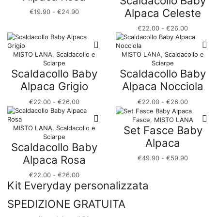
Scaldacollo Baby
€24.90
Alpaca Celeste
Fascia
€
19.90
-
€
24.90
di
Fascia
€
22.00
-
€
26.00
prezzo:
di
da
prezzo:
€19.90
da
MISTO LANA
,
Scaldacollo e
MISTO LANA
,
Scaldacollo e
a
€22.00
Sciarpe
Sciarpe
€24.90
Scaldacollo Baby
Scaldacollo Baby
a
€26.00
Alpaca Grigio
Alpaca Nocciola
Fascia
Fascia
€
22.00
-
€
26.00
€
22.00
-
€
26.00
di
di
prezzo:
prezzo:
Fasce
,
MISTO LANA
da
da
Set Fasce Baby
MISTO LANA
,
Scaldacollo e
€22.00
€22.00
Sciarpe
Alpaca
Scaldacollo Baby
a
a
€26.00
€26.00
Alpaca Rosa
Fascia
€
49.90
-
€
59.90
di
Fascia
€
22.00
-
€
26.00
prezzo:
Kit Everyday personalizzata
di
da
prezzo:
€49.90
da
SPEDIZIONE GRATUITA
a
€22.00
€59.90