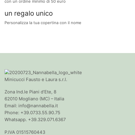
a
con un ordine minimo di 50 euro
€26.00
un regalo unico
Personalizza la tua copertina con il nome
Minicucci Fausto e Laura s.r.l.
Zona Ind.le Piani d’Ete, 8
62010 Mogliano (MC) – Italia
Email: info@nannabella.it
Phone: +39.0733.55.90.75
Whatsapp. +39.329.071.6367
P.IVA 01515760443