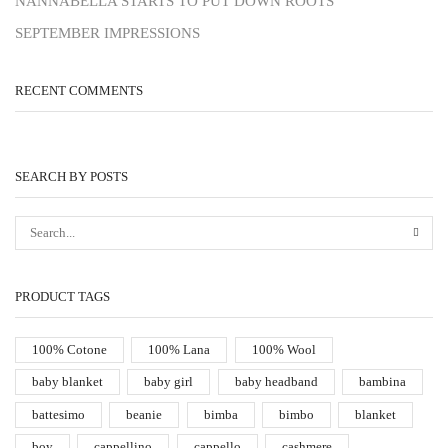
NANNABELLA STARTS TO PUT DOWN ROOTS
SEPTEMBER IMPRESSIONS
RECENT COMMENTS
SEARCH BY POSTS
PRODUCT TAGS
100% Cotone
100% Lana
100% Wool
baby blanket
baby girl
baby headband
bambina
battesimo
beanie
bimba
bimbo
blanket
boy
cappellino
cappello
cashmere