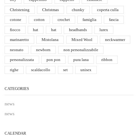
Christening
Christmas
chunky
coperta culla
cotone
cotton
crochet
famiglia
fascia
fiocco
hat
hat
headbands
lurex
marinaretto
Mistolana
Mixed Wool
neckwarmer
neonato
newborn
non personalizzabile
personalizzata
pon pon
pura lana
ribbon
righe
scaldacollo
set
unisex
CATEGORIES
news
news
CALENDAR